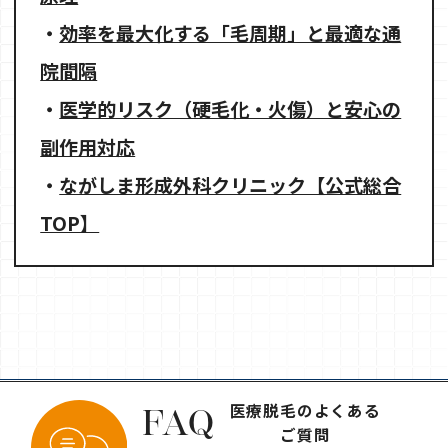
・
効率を最大化する「毛周期」と最適な通
院間隔
・
医学的リスク（硬毛化・火傷）と安心の
副作用対応
・
ながしま形成外科クリニック【公式総合
TOP】
医療脱毛のよくある
FAQ
ご質問