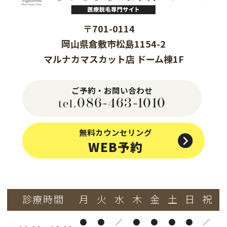
〒701-0114
岡山県倉敷市松島1154-2
マルナカマスカット店 ドーム棟1F
ご予約・お問い合わせ
086-463-1010
tel.
無料カウンセリング
WEB予約
診療時間
月
火
水
木
金
土
日
祝
●
●
／
●
●
●
●
／