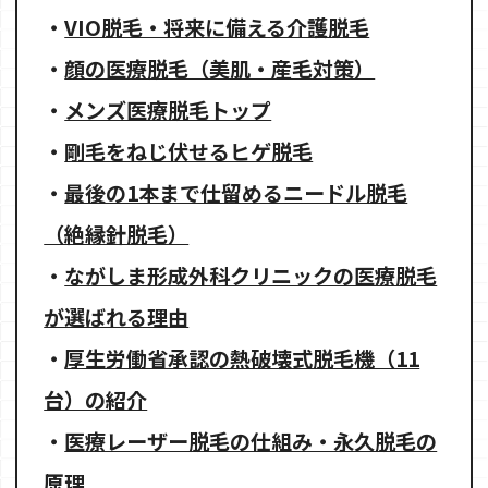
・
VIO脱毛・将来に備える介護脱毛
・
顔の医療脱毛（美肌・産毛対策）
・
メンズ医療脱毛トップ
・
剛毛をねじ伏せるヒゲ脱毛
・
最後の1本まで仕留めるニードル脱毛
（絶縁針脱毛）
・
ながしま形成外科クリニックの医療脱毛
が選ばれる理由
・
厚生労働省承認の熱破壊式脱毛機（11
台）の紹介
・
医療レーザー脱毛の仕組み・永久脱毛の
原理