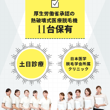
さい
厚生労働省承認の
・以下のかたは施術できません
熱破壊式医療脱毛機
台保有
11
妊娠授乳中、金属アレルギーのかた、て
んかん既往のあるかた、ペースメーカー
使用中のかた、体内に金属プレートのあ
るかた、アートメイク、タトゥー部分
日本医学
土日診療
脱毛学会所属
クリニック