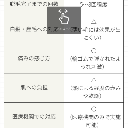
脱毛完了までの回数
5～8回程度
△
白髪・産毛への対応
（薄い毛には効果が出
スクロール
にくい）
〇
痛みの感じ方
（輪ゴムで弾かれたよ
うな刺激）
△
肌への負担
（熱による軽度の赤み
や乾燥）
〇
医療機関での対応
（医療機関のみで実施
可能）