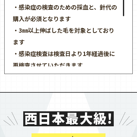
・感染症の検査のための採血と、針代の
購入が必須となります
・3㎜以上伸ばした毛を対象としており
ます
・感染症検査は検査日より1年経過後に
再検査させていただきます
・針は最終施術から1年間保管させてい
ただきます
・ピアス等の貴金属・ベルト・下着の金
具ははずしていただきます
西日本最大級!
・デザインの作成（ヒゲ・VIO・眉な
ど）は、対応できませんのでご了承くだ