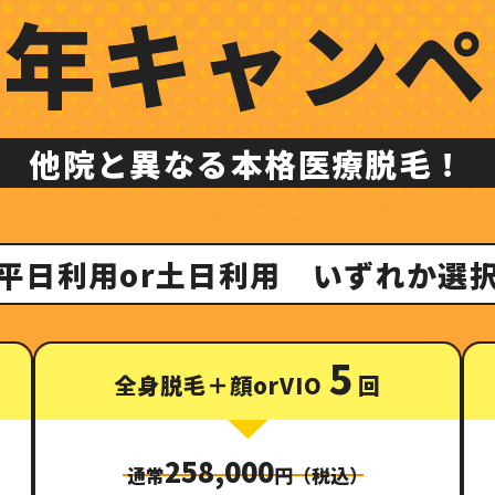
周年
キャンペ
他院と異なる本格医療脱毛！
平日利用or土日利用 いずれか選
5
全身脱毛＋顔orVIO
回
258,000
通常
円（税込）