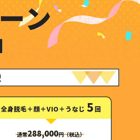
ーン
択
5
全身脱毛＋顔＋VIO＋うなじ
回
288,000
通常
円（税込）