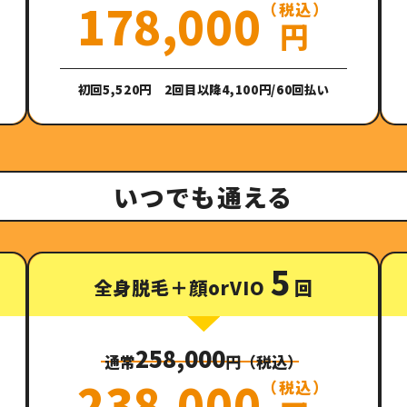
178,000
（税込）
円
初回5,520円 2回目以降4,100円/60回払い
いつでも通える
5
全身脱毛＋顔orVIO
回
258,000
通常
円（税込）
238,000
（税込）