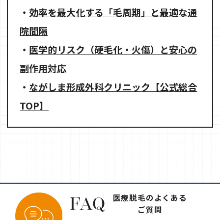
・
効率を最大化する「毛周期」と最適な通
院間隔
・
医学的リスク（硬毛化・火傷）と安心の
副作用対応
・
ながしま形成外科クリニック【公式総合
TOP】
医療脱毛のよくある
FAQ
ご質問