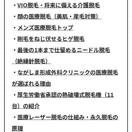
・
VIO脱毛・将来に備える介護脱毛
・
顔の医療脱毛（美肌・産毛対策）
・
メンズ医療脱毛トップ
・
剛毛をねじ伏せるヒゲ脱毛
・
最後の1本まで仕留めるニードル脱毛
（絶縁針脱毛）
・
ながしま形成外科クリニックの医療脱毛
が選ばれる理由
・
厚生労働省承認の熱破壊式脱毛機（11
台）の紹介
・
医療レーザー脱毛の仕組み・永久脱毛の
原理