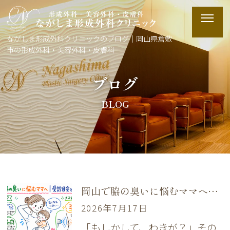
ながしま形成外科クリニックのブログ｜岡山県倉敷
市の形成外科・美容外科・皮膚科
ブログ
BLOG
岡山で脇の臭いに悩むママへ｜受診目安と切らない治療の相談手順
2026年7月17日
「もしかして、わきが？」その