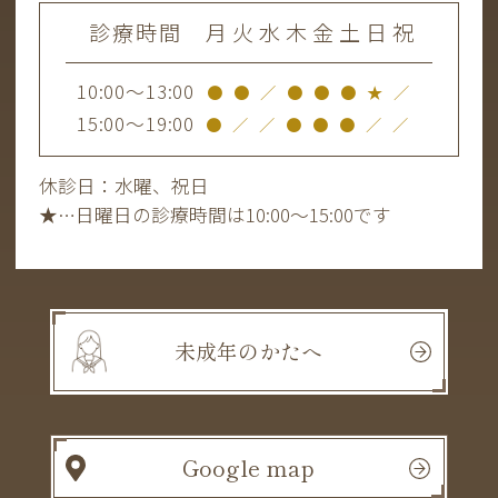
診療時間
月
火
水
木
金
土
日
祝
10:00～13:00
●
●
／
●
●
●
★
／
15:00～19:00
●
／
／
●
●
●
／
／
休診日：水曜、祝日
★
…日曜日の診療時間は10:00～15:00です
未成年のかたへ
Google map