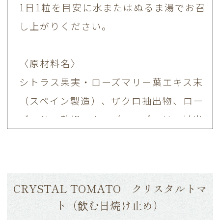
1日1粒を目安に水またはぬるま湯でお召
し上がりください。
〈原材料名〉
シトラス果実・ローズマリー葉エキス末
（スペイン製造）、ザクロ抽出物、ロー
ズマリー乾燥エキス（ローズマリー抽出
物、マルトデキストリン）、澱粉、コン
ブ仮根抽出エキス末、褐藻類抽出エキス
末、栗渋皮抽出物、酵母エキス、ヒシ果
CRYSTAL TOMATO クリスタルトマ
皮抽出エキス／HPMC、ステアリン酸
ト（飲む日焼け止め）
Ca、V.C、着色料（酸化チタン）、ニコ