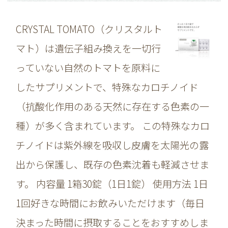
チン酸アミド、V.E、微粒二酸化ケイ
CRYSTAL TOMATO（クリスタルト
素、パントテン酸Ca、V.B₂、V.B₆、
マト）は遺伝子組み換えを一切行
V.B₁、V.A、葉酸、V.D、V.B₁₂
っていない自然のトマトを原料に
したサプリメントで、特殊なカロチノイド
（抗酸化作用のある天然に存在する色素の一
種）が多く含まれています。 この特殊なカロ
チノイドは紫外線を吸収し皮膚を太陽光の露
出から保護し、既存の色素沈着も軽減させま
す。 内容量 1箱30錠（1日1錠） 使用方法 1日
1回好きな時間にお飲みいただけます（毎日
決まった時間に摂取することをおすすめしま