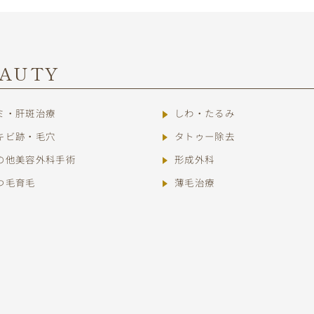
EAUTY
ミ・肝斑治療
しわ・たるみ
キビ跡・毛穴
タトゥー除去
の他美容外科手術
形成外科
つ毛育毛
薄毛治療