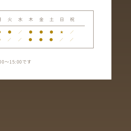
月
火
水
木
金
土
日
祝
●
●
／
●
●
●
★
／
●
／
／
●
●
●
／
／
0～15:00です